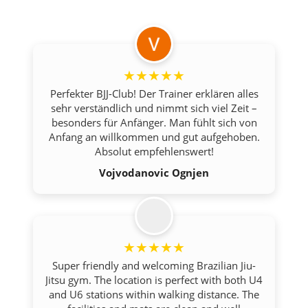
★★★★★
★★★★★
Perfekter BJJ-Club! Der Trainer erklären alles
Perfekter BJJ-Club! Der Trainer erklären alles
sehr verständlich und nimmt sich viel Zeit –
sehr verständlich und nimmt sich viel Zeit –
besonders für Anfänger. Man fühlt sich von
besonders für Anfänger. Man fühlt sich von
Anfang an willkommen und gut aufgehoben.
Anfang an willkommen und gut aufgehoben.
Absolut empfehlenswert!
Absolut empfehlenswert!
Vojvodanovic Ognjen
Vojvodanovic Ognjen
★★★★★
★★★★★
Super friendly and welcoming Brazilian Jiu-
Super friendly and welcoming Brazilian Jiu-
Jitsu gym. The location is perfect with both U4
Jitsu gym. The location is perfect with both U4
and U6 stations within walking distance. The
and U6 stations within walking distance. The